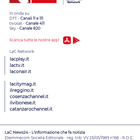
In onda su:
DTT -
Canali 11 e 111
tivùsat -
Canale 411
Sky -
Canale 820
Scarica tutte le nostre app!
lacplay.it
lactv.it
laconair.it
lacitymag.it
ilreggino.it
cosenzachannel.it
ilvibonese.it
catanzarochannel.it
LaC News24 - L'informazione che fa notizia
Diemmecom Società Editoriale - reg. trib. VV 23/05/1989 n°68 - R.O.C.