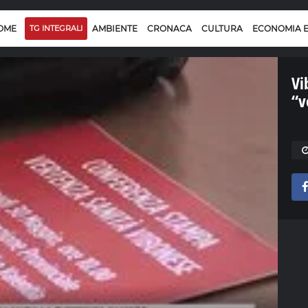
OME
TG INTEGRALI
AMBIENTE
CRONACA
CULTURA
ECONOMIA 
Vi
“v