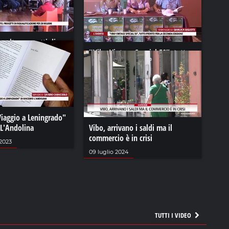
volto, progetti di
ione per 20 milioni
“Vibo Vintage Special 50”, tutto
pronto per la seconda edizione
23
05 agosto 2023
Viaggio a Leningrado"
L'Andolina
Vibo, arrivano i saldi ma il
commercio è in crisi
2023
09 luglio 2024
TUTTI I VIDEO