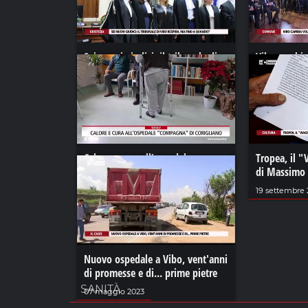
Sei nuovi giudici: il tribunale di
Vibo cambia 
Vibo respira, ma fino a quando?
riqualificaz
30 novembre 2022
20 ottobre 20
Calore e cura all’ospedale
Tropea, il "
“compagna” di Corigliano
di Massimo 
23 dicembre 2023
19 settembre 
Nuovo ospedale a Vibo, vent'anni
di promesse e di... prime pietre
SANITÀ
07 maggio 2023