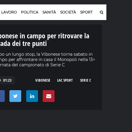
E LAVORO
POLITICA
SANITÀ
SOCIETÀ
SPORT
bonese in campo per ritrovare la
rada dei tre punti
o un lungo stop, la Vibonese torna sabato in
po per affrontare in casa il Monopoli nella 13^
rnata del campionato di Serie C
01:23
VIBONESE
LAC SPORT
SERIE C