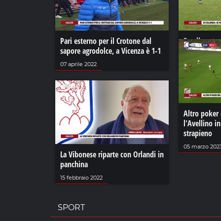
Pari esterno per il Crotone dal
Eccellenza: 
sapore agrodolce, a Vicenza è 1-1
della finale 
07 aprile 2022
16 dicembre 2
Altro poker 
l'Avellino i
strapieno
05 marzo 202
La Vibonese riparte con Orlandi in
panchina
15 febbraio 2022
SPORT