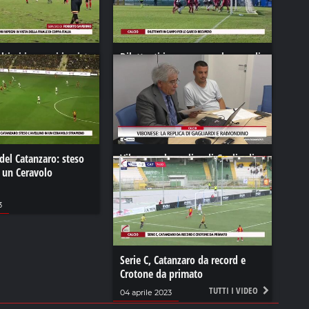
ultimi impegni in vista
Dilettanti in campo per le gare di
di Coppa Italia
recupero
021
28 dicembre 2021
del Catanzaro: steso
Vibonese: la replica di Gagliardi e
n un Ceravolo
Ramondino
22 giugno 2024
3
Serie C, Catanzaro da record e
Crotone da primato
TUTTI I VIDEO
04 aprile 2023