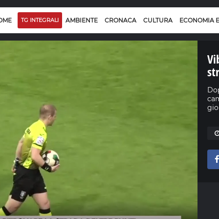
OME
TG INTEGRALI
AMBIENTE
CRONACA
CULTURA
ECONOMIA 
Vi
st
Dop
cam
gio