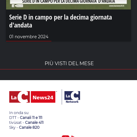
Serie D in campo per la decima giornata
d'andata
01 novembre 2024
PIÙ VISTI DEL MESE
In onda su:
DTT -
Canali 11 e 111
tivùsat -
Canale 411
Sky -
Canale 820