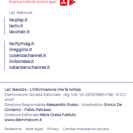
Scarica tutte le nostre app!
lacplay.it
lactv.it
laconair.it
lacitymag.it
ilreggino.it
cosenzachannel.it
ilvibonese.it
catanzarochannel.it
LaC News24 - L'informazione che fa notizia
Diemmecom Società Editoriale - reg. trib. VV 23/05/1989 n°68 - R.O.C.
4049
Direttore Responsabile
Alessandro Russo
- Vicedirettori
Enrico De
Girolamo - Pablo Petrasso
Direttore Editoriale
Maria Grazia Falduto
www.diemmecom.it
Redazione
Note legali
Privacy
Cambia impostazioni privacy