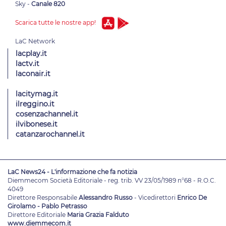
Sky -
Canale 820
Scarica tutte le nostre app!
lacplay.it
lactv.it
laconair.it
lacitymag.it
ilreggino.it
cosenzachannel.it
ilvibonese.it
catanzarochannel.it
LaC News24 - L'informazione che fa notizia
Diemmecom Società Editoriale - reg. trib. VV 23/05/1989 n°68 - R.O.C.
4049
Direttore Responsabile
Alessandro Russo
- Vicedirettori
Enrico De
Girolamo - Pablo Petrasso
Direttore Editoriale
Maria Grazia Falduto
www.diemmecom.it