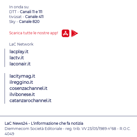
In onda su:
DTT -
Canali 11 e 111
tivùsat -
Canale 411
Sky -
Canale 820
Scarica tutte le nostre app!
lacplay.it
lactv.it
laconair.it
lacitymag.it
ilreggino.it
cosenzachannel.it
ilvibonese.it
catanzarochannel.it
LaC News24 - L'informazione che fa notizia
Diemmecom Società Editoriale - reg. trib. VV 23/05/1989 n°68 - R.O.C.
4049