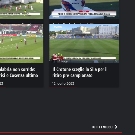
i ko in casa, Rende
Serie D, derby Locri-Vibonese
ccella
nella terza giornata
20 settembre 2024
alabria non sorride:
Il Crotone sceglie la Sila per il
risi e Cosenza ultimo
ritiro pre-campionato
23
12 luglio 2023
TUTTI I VIDEO