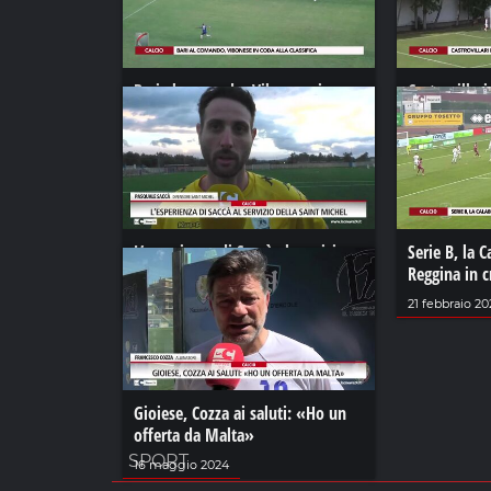
Bari al comando, Vibonese in
Castrovillar
coda alla classifica
corsaro a Ro
01 ottobre 2021
12 aprile 2021
L’esperienza di Saccà al servizio
Serie B, la C
della Saint Michel
Reggina in c
12 gennaio 2024
21 febbraio 20
Gioiese, Cozza ai saluti: «Ho un
offerta da Malta»
SPORT
16 maggio 2024