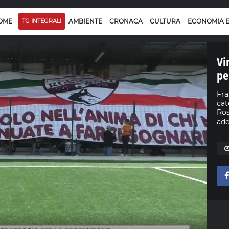
OME
TG INTEGRALI
AMBIENTE
CRONACA
CULTURA
ECONOMIA 
Vi
pe
Fra
cat
Ros
ade