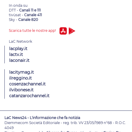
In onda su:
DTT -
Canali 11 e 111
tivùsat -
Canale 411
Sky -
Canale 820
Scarica tutte le nostre app!
lacplay.it
lactv.it
laconair.it
lacitymag.it
ilreggino.it
cosenzachannel.it
ilvibonese.it
catanzarochannel.it
LaC News24 - L'informazione che fa notizia
Diemmecom Società Editoriale - reg. trib. VV 23/05/1989 n°68 - R.O.C.
4049