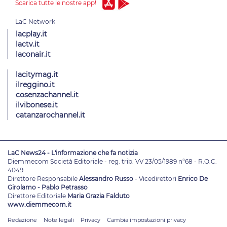
Scarica tutte le nostre app!
lacplay.it
lactv.it
laconair.it
lacitymag.it
ilreggino.it
cosenzachannel.it
ilvibonese.it
catanzarochannel.it
LaC News24 - L'informazione che fa notizia
Diemmecom Società Editoriale - reg. trib. VV 23/05/1989 n°68 - R.O.C.
4049
Direttore Responsabile
Alessandro Russo
- Vicedirettori
Enrico De
Girolamo - Pablo Petrasso
Direttore Editoriale
Maria Grazia Falduto
www.diemmecom.it
Redazione
Note legali
Privacy
Cambia impostazioni privacy