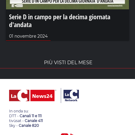
Serie D in campo per la decima giornata
d'andata
01 novembre 2024
PIÙ VISTI DEL MESE
In onda su:
DTT -
Canali 11 e 111
tivùsat -
Canale 411
Sky -
Canale 820