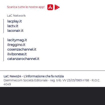
Scarica tutte le nostre app!
lacplay.it
lactv.it
laconair.it
lacitymag.it
ilreggino.it
cosenzachannel.it
ilvibonese.it
catanzarochannel.it
LaC News24 - L'informazione che fa notizia
Diemmecom Società Editoriale - reg. trib. VV 23/05/1989 n°68 - R.O.C.
4049
Direttore Responsabile
Alessandro Russo
- Vicedirettori
Enrico De
Girolamo - Pablo Petrasso
Direttore Editoriale
Maria Grazia Falduto
www.diemmecom.it