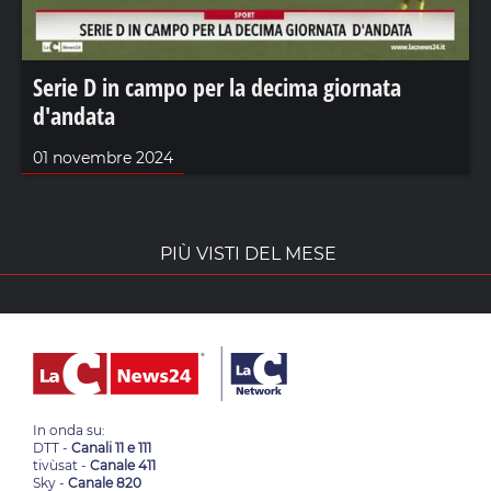
Serie D in campo per la decima giornata
d'andata
01 novembre 2024
PIÙ VISTI DEL MESE
In onda su:
DTT -
Canali 11 e 111
tivùsat -
Canale 411
Sky -
Canale 820