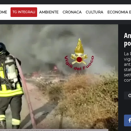
OME
TG INTEGRALI
AMBIENTE
CRONACA
CULTURA
ECONOMIA 
An
po
La 
vig
ant
sta
set
com