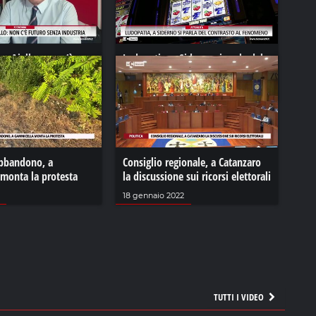
, Aiello: non c’è
Ludopatia, a Siderno si parla del
 industria
contrasto al fenomeno
24
05 maggio 2024
bbandono, a
Consiglio regionale, a Catanzaro
monta la protesta
la discussione sui ricorsi elettorali
18 gennaio 2022
TUTTI I VIDEO