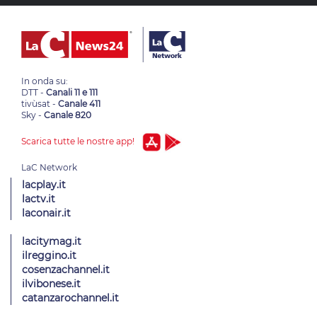
In onda su:
DTT -
Canali 11 e 111
tivùsat -
Canale 411
Sky -
Canale 820
Scarica tutte le nostre app!
lacplay.it
lactv.it
laconair.it
lacitymag.it
ilreggino.it
cosenzachannel.it
ilvibonese.it
catanzarochannel.it