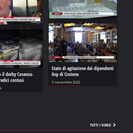
Attivato a Reggio Calabria
quattro regioni
ambulatorio long covid
erie non Lep
01 aprile 2022
 2024
Stato di agitazione dei dipendenti
 il derby Cosenza-
Asp di Crotone
redici contusi
11 novembre 2022
4
TUTTI I VIDEO