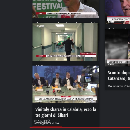
Un successo la prima giornata del
“Serreinfestival”
Autonomia, 
avviano mat
11 agosto 2022
25 settembre
Al Gom è emergenza: senza
personale impossibile operare
Scontri dopo
Catanzaro, t
07 settembre 2022
04 marzo 202
Vinitaly sbarca in Calabria, ecco la
tre giorni di Sibari
SANITÀ
29 agosto 2024