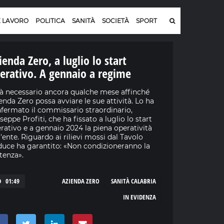
E LAVORO
POLITICA
SANITÀ
SOCIETÀ
SPORT
ienda Zero, a luglio lo start
erativo. A gennaio a regime
à necessario ancora qualche mese affinché
enda Zero possa avviare le sue attività. Lo ha
fermato il commissario straordinario,
seppe Profiti, che ha fissato a luglio lo start
rativo e a gennaio 2024 la piena operatività
l'ente. Riguardo ai rilievi mossi dal Tavolo
uce ha garantito: «Non condizioneranno la
tenza».
01:49
AZIENDA ZERO
SANITÀ CALABRIA
IN EVIDENZA