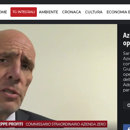
OME
TG INTEGRALI
AMBIENTE
CRONACA
CULTURA
ECONOMIA 
Az
op
Sar
Azi
con
Giu
ope
del
Add
par