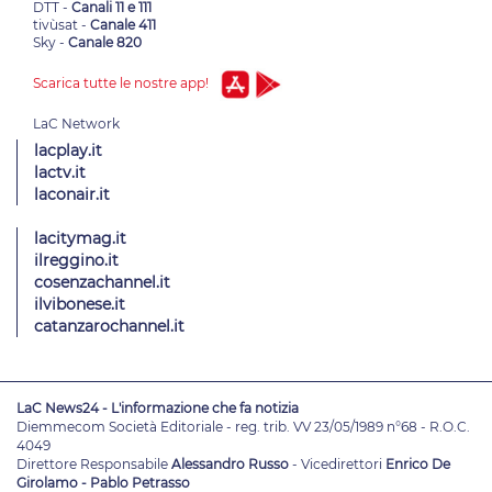
DTT -
Canali 11 e 111
tivùsat -
Canale 411
Sky -
Canale 820
Scarica tutte le nostre app!
lacplay.it
lactv.it
laconair.it
lacitymag.it
ilreggino.it
cosenzachannel.it
ilvibonese.it
catanzarochannel.it
LaC News24 - L'informazione che fa notizia
Diemmecom Società Editoriale - reg. trib. VV 23/05/1989 n°68 - R.O.C.
4049
Direttore Responsabile
Alessandro Russo
- Vicedirettori
Enrico De
Girolamo - Pablo Petrasso