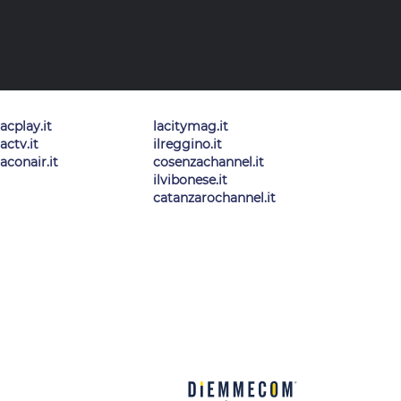
lacplay.it
lacitymag.it
lactv.it
ilreggino.it
laconair.it
cosenzachannel.it
ilvibonese.it
catanzarochannel.it