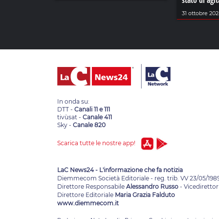
stato di agi
31 ottobre 20
In onda su:
DTT -
Canali 11 e 111
tivùsat -
Canale 411
Sky -
Canale 820
Scarica tutte le nostre app!
LaC News24 - L'informazione che fa notizia
Diemmecom Società Editoriale - reg. trib. VV 23/05/198
Direttore Responsabile
Alessandro Russo
- Vicedirettor
Direttore Editoriale
Maria Grazia Falduto
www.diemmecom.it