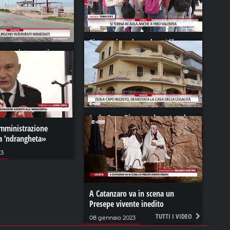
Si torna in aula anche a Vibo
rgono interventi
Valentia
16 settembre 2024
Isola Capo Rizzuto, devastata la
mministrazione
casa della legalità
la ‘ndrangheta»
30 dicembre 2023
23
A Catanzaro va in scena un
Presepe vivente inedito
TUTTI I VIDEO
08 gennaio 2023