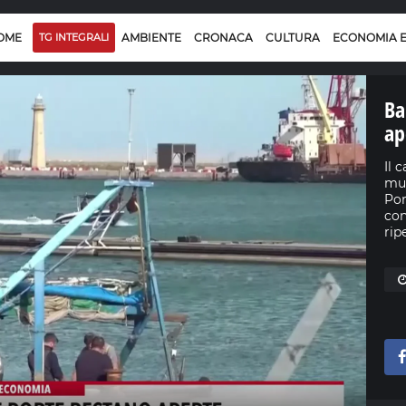
OME
TG INTEGRALI
AMBIENTE
CRONACA
CULTURA
ECONOMIA 
Ba
ap
Il 
mul
Por
con
rip