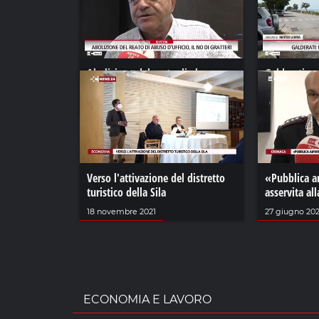
Abolizione del reato di abuso
Galderati: u
d'ufficio, il no di Gratteri
immediati
12 luglio 2024
21 luglio 2024
Verso l'attivazione del distretto
«Pubblica a
turistico della Sila
asservita al
18 novembre 2021
27 giugno 20
ECONOMIA E LAVORO