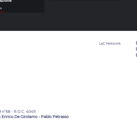
tazione
24
9 n°68 - R.O.C. 4049
i
Enrico De Girolamo - Pablo Petrasso