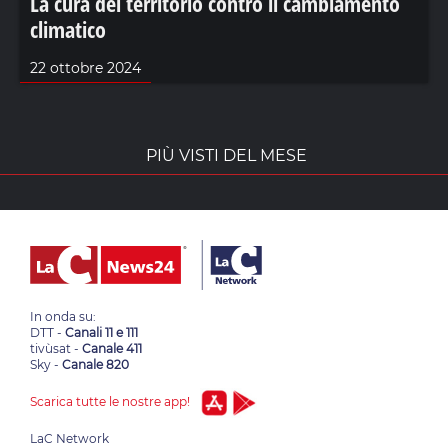
La cura del territorio contro il cambiamento
climatico
22 ottobre 2024
PIÙ VISTI DEL MESE
In onda su:
DTT -
Canali 11 e 111
tivùsat -
Canale 411
Sky -
Canale 820
Scarica tutte le nostre app!