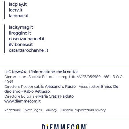
lacplay.it
lactv.it
laconair.it
lacitymag.it
ilreggino.it
cosenzachannel.it
ilvibonese.it
catanzarochannel.it
LaC News24 - L'informazione che fa notizia
Diemmecom Società Editoriale - reg. trib. VV 23/05/1989 n°68 - R.O.C.
4049
Direttore Responsabile
Alessandro Russo
- Vicedirettori
Enrico De
Girolamo - Pablo Petrasso
Direttore Editoriale
Maria Grazia Falduto
www.diemmecom.it
Redazione
Note legali
Privacy
Cambia impostazioni privacy