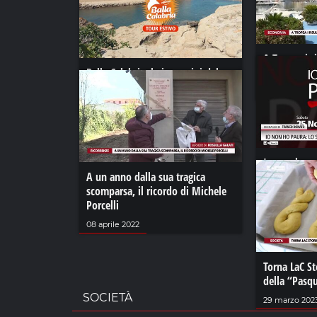
A Tropea i r
Balla Calabria, le immagini del
europeo La
tour estivo
30 luglio 2021
10 settembre 2024
Io non ho pa
A un anno dalla sua tragica
LaC contro l
scomparsa, il ricordo di Michele
23 novembre 
Porcelli
08 aprile 2022
Torna LaC St
della “Pasqu
SOCIETÀ
29 marzo 202