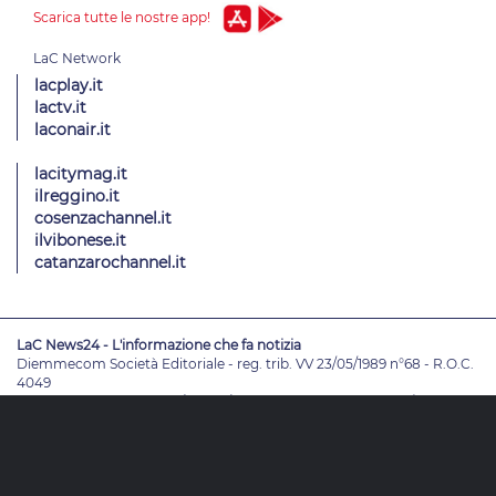
Scarica tutte le nostre app!
lacplay.it
lactv.it
laconair.it
lacitymag.it
ilreggino.it
cosenzachannel.it
ilvibonese.it
catanzarochannel.it
LaC News24 - L'informazione che fa notizia
Diemmecom Società Editoriale - reg. trib. VV 23/05/1989 n°68 - R.O.C.
4049
Direttore Responsabile
Alessandro Russo
- Vicedirettori
Enrico De
Girolamo - Pablo Petrasso
Direttore Editoriale
Maria Grazia Falduto
www.diemmecom.it
Redazione
Note legali
Privacy
Cambia impostazioni privacy