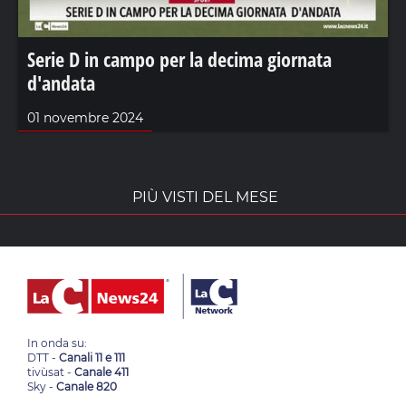
Serie D in campo per la decima giornata
d'andata
01 novembre 2024
PIÙ VISTI DEL MESE
In onda su:
DTT -
Canali 11 e 111
tivùsat -
Canale 411
Sky -
Canale 820