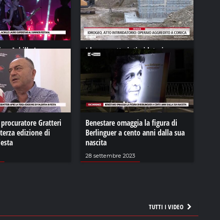
ica, Achille Lauro
Idrogeo, atto intimidatorio:
 Summer festival
operaio aggredito a Coreca
22
19 dicembre 2023
l procuratore Gratteri
Benestare omaggia la figura di
 terza edizione di
Berlinguer a cento anni dalla sua
Festa
nascita
28 settembre 2023
TUTTI I VIDEO