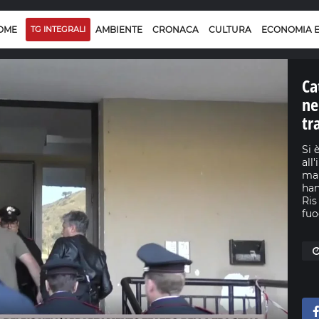
OME
TG INTEGRALI
AMBIENTE
CRONACA
CULTURA
ECONOMIA 
Ca
ne
tr
Si 
all
mar
han
Ris
fuo