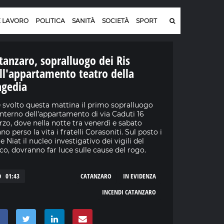
E LAVORO
POLITICA
SANITÀ
SOCIETÀ
SPORT
tanzaro, sopralluogo dei Ris
ll'appartamento teatro della
agedia
è svolto questa mattina il primo sopralluogo
'interno dell'appartamento di via Caduti 16
zo, dove nella notte tra venerdì e sabato
no perso la vita i fratelli Corasoniti. Sul posto i
 e Niat il nucleo investigativo dei vigili del
co, dovranno far luce sulle cause del rogo.
01:43
CATANZARO
IN EVIDENZA
INCENDI CATANZARO