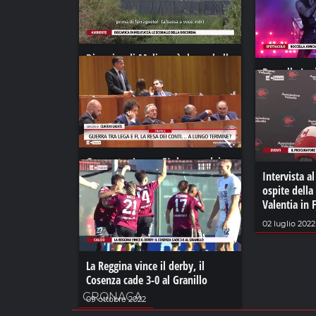
Discarica di Melicuccà: le ecoballe
della discordia
Roccella Jon
superstar al
30 agosto 2022
06 agosto 20
Guerra tra Lega e FI, la resa dei
conti… a lungo termine?
Intervista a
ospite della
10 maggio 2024
Valentia in 
02 luglio 2022
La Reggina vince il derby, il
Cosenza cade 3-0 al Granillo
CRONACA
09 ottobre 2022