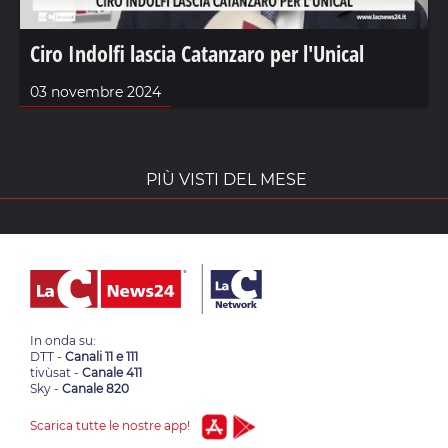
Ciro Indolfi lascia Catanzaro per l'Unical
03 novembre 2024
PIÙ VISTI DEL MESE
In onda su:
DTT -
Canali 11 e 111
tivùsat -
Canale 411
Sky -
Canale 820
Scarica tutte le nostre app!