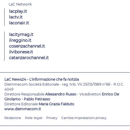
lacplay.it
lactv.it
laconair.it
lacitymag.it
ilreggino.it
cosenzachannel.it
ilvibonese.it
catanzarochannel.it
LaC News24 - L'informazione che fa notizia
Diemmecom Società Editoriale - reg. trib. VV 23/05/1989 n°68 - R.O.C.
4049
Direttore Responsabile
Alessandro Russo
- Vicedirettori
Enrico De
Girolamo - Pablo Petrasso
Direttore Editoriale
Maria Grazia Falduto
www.diemmecom.it
Redazione
Note legali
Privacy
Cambia impostazioni privacy