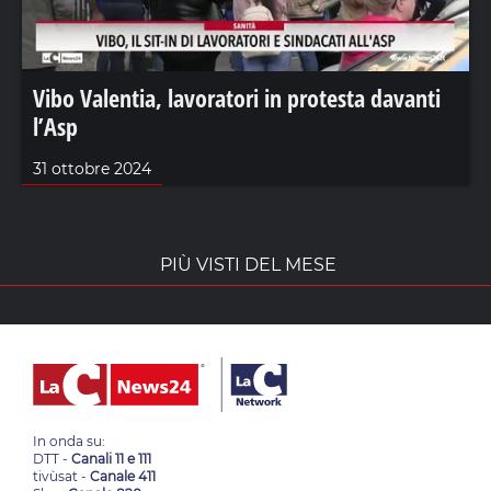
Vibo Valentia, lavoratori in protesta davanti
l’Asp
31 ottobre 2024
PIÙ VISTI DEL MESE
In onda su:
DTT -
Canali 11 e 111
tivùsat -
Canale 411