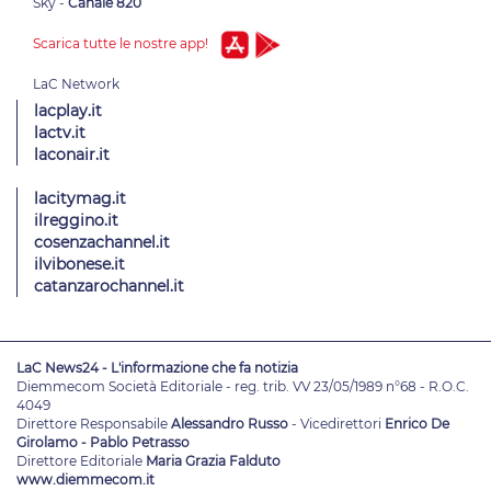
Sky -
Canale 820
Scarica tutte le nostre app!
lacplay.it
lactv.it
laconair.it
lacitymag.it
ilreggino.it
cosenzachannel.it
ilvibonese.it
catanzarochannel.it
LaC News24 - L'informazione che fa notizia
Diemmecom Società Editoriale - reg. trib. VV 23/05/1989 n°68 - R.O.C.
4049
Direttore Responsabile
Alessandro Russo
- Vicedirettori
Enrico De
Girolamo - Pablo Petrasso
Direttore Editoriale
Maria Grazia Falduto
www.diemmecom.it