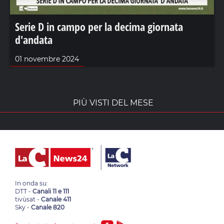
Serie D in campo per la decima giornata
d'andata
01 novembre 2024
PIÙ VISTI DEL MESE
In onda su:
DTT -
Canali 11 e 111
tivùsat -
Canale 411
Sky -
Canale 820