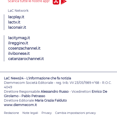
Scarica tutte le nostre app!
lacplay.it
lactv.it
laconair.it
lacitymag.it
ilreggino.it
cosenzachannel.it
ilvibonese.it
catanzarochannel.it
LaC News24 - L'informazione che fa notizia
Diemmecom Società Editoriale - reg. trib. VV 23/05/1989 n°68 - R.O.C.
4049
Direttore Responsabile
Alessandro Russo
- Vicedirettori
Enrico De
Girolamo - Pablo Petrasso
Direttore Editoriale
Maria Grazia Falduto
www.diemmecom.it
Redazione
Note legali
Privacy
Cambia impostazioni privacy