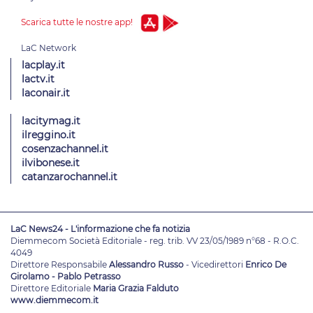
Scarica tutte le nostre app!
lacplay.it
lactv.it
laconair.it
lacitymag.it
ilreggino.it
cosenzachannel.it
ilvibonese.it
catanzarochannel.it
LaC News24 - L'informazione che fa notizia
Diemmecom Società Editoriale - reg. trib. VV 23/05/1989 n°68 - R.O.C.
4049
Direttore Responsabile
Alessandro Russo
- Vicedirettori
Enrico De
Girolamo - Pablo Petrasso
Direttore Editoriale
Maria Grazia Falduto
www.diemmecom.it