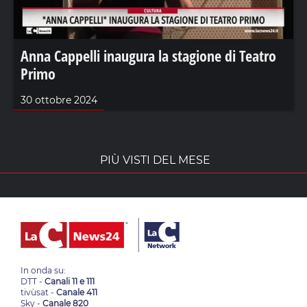
Anna Cappelli inaugura la stagione di Teatro
Primo
30 ottobre 2024
PIÙ VISTI DEL MESE
In onda su:
DTT -
Canali 11 e 111
tivùsat -
Canale 411
Sky -
Canale 820