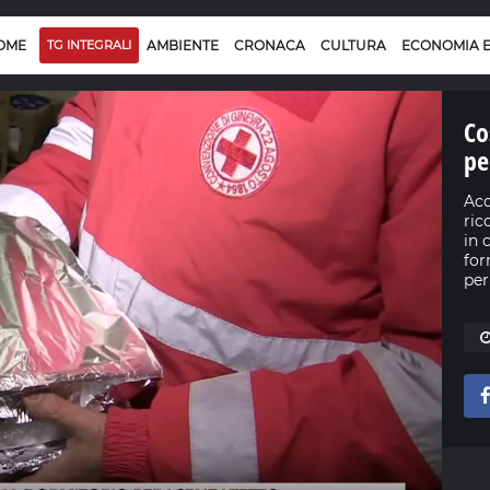
OME
TG INTEGRALI
AMBIENTE
CRONACA
CULTURA
ECONOMIA 
Co
pe
Acc
ric
in 
for
per