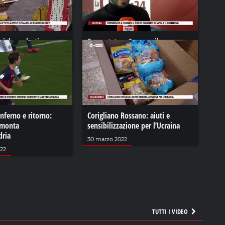
iale scolastico
Presentato a Cosenza il nuovo
mbi disagiati
romanzo di Nicola H. Cosentino
2021
11 gennaio 2023
inferno e ritorno:
Corigliano Rossano: aiuti e
rimonta
sensibilizzazione per l’Ucraina
dria
30 marzo 2022
022
TUTTI I VIDEO