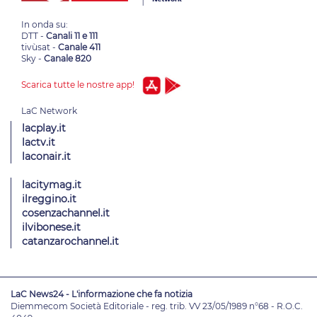
In onda su:
DTT -
Canali 11 e 111
tivùsat -
Canale 411
Sky -
Canale 820
Scarica tutte le nostre app!
lacplay.it
lactv.it
laconair.it
lacitymag.it
ilreggino.it
cosenzachannel.it
ilvibonese.it
catanzarochannel.it
LaC News24 - L'informazione che fa notizia
Diemmecom Società Editoriale - reg. trib. VV 23/05/1989 n°68 - R.O.C.