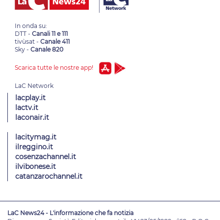
In onda su:
DTT -
Canali 11 e 111
tivùsat -
Canale 411
Sky -
Canale 820
Scarica tutte le nostre app!
lacplay.it
lactv.it
laconair.it
lacitymag.it
ilreggino.it
cosenzachannel.it
ilvibonese.it
catanzarochannel.it
LaC News24 - L'informazione che fa notizia