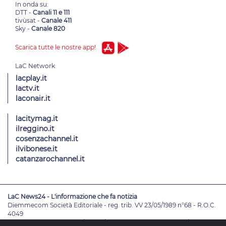
In onda su:
DTT -
Canali 11 e 111
tivùsat -
Canale 411
Sky -
Canale 820
Scarica tutte le nostre app!
lacplay.it
lactv.it
laconair.it
lacitymag.it
ilreggino.it
cosenzachannel.it
ilvibonese.it
catanzarochannel.it
LaC News24 - L'informazione che fa notizia
Diemmecom Società Editoriale - reg. trib. VV 23/05/1989 n°68 - R.O.C.
4049
Direttore Responsabile
Alessandro Russo
- Vicedirettori
Enrico De