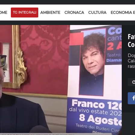
OME
TG INTEGRALI
AMBIENTE
CRONACA
CULTURA
ECONOMIA 
Fa
Co
Dop
Cal
ras