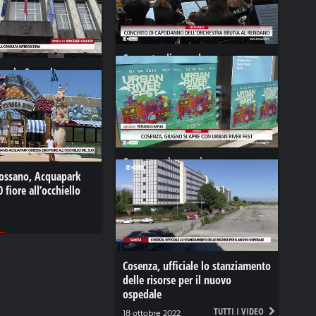
Concerto di capodanno
ce la Consulta
dell'Orchestra Brutia al Rendano
02 gennaio 2024
023
Cosenza, giugno si apre con
Rossano, Acquapark
Urban River Fest
 fiore all’occhiello
03 giugno 2024
Cosenza, ufficiale lo stanziamento
delle risorse per il nuovo
ospedale
TUTTI I VIDEO
18 ottobre 2022