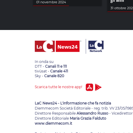
gli anni
01 novembre 2024
31 ottobre 20
In onda su:
DTT -
Canali 11 e 111
tivùsat -
Canale 411
Sky -
Canale 820
Scarica tutte le nostre app!
LaC News24 - L'informazione che fa notizia
Diemmecom Società Editoriale - reg. trib. VV 23/05/198
Direttore Responsabile
Alessandro Russo
- Vicedirettor
Direttore Editoriale
Maria Grazia Falduto
www.diemmecom.it