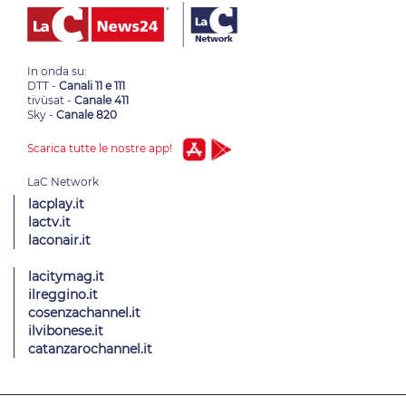
In onda su:
DTT -
Canali 11 e 111
tivùsat -
Canale 411
Sky -
Canale 820
Scarica tutte le nostre app!
lacplay.it
lactv.it
laconair.it
lacitymag.it
ilreggino.it
cosenzachannel.it
ilvibonese.it
catanzarochannel.it