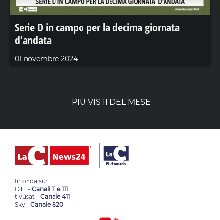
Serie D in campo per la decima giornata
d'andata
01 novembre 2024
PIÙ VISTI DEL MESE
In onda su:
DTT -
Canali 11 e 111
tivùsat -
Canale 411
Sky -
Canale 820