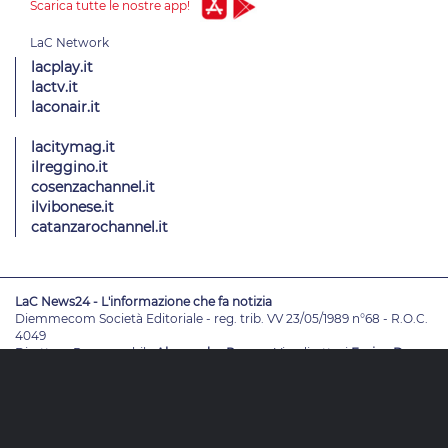
Scarica tutte le nostre app!
lacplay.it
lactv.it
laconair.it
lacitymag.it
ilreggino.it
cosenzachannel.it
ilvibonese.it
catanzarochannel.it
LaC News24 - L'informazione che fa notizia
Diemmecom Società Editoriale - reg. trib. VV 23/05/1989 n°68 - R.O.C.
4049
Direttore Responsabile
Alessandro Russo
- Vicedirettori
Enrico De
Girolamo - Pablo Petrasso
Direttore Editoriale
Maria Grazia Falduto
www.diemmecom.it
Redazione
Note legali
Privacy
Cambia impostazioni privacy