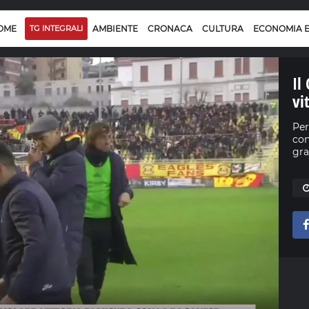
OME
TG INTEGRALI
AMBIENTE
CRONACA
CULTURA
ECONOMIA 
Il
vi
Per
con
gra