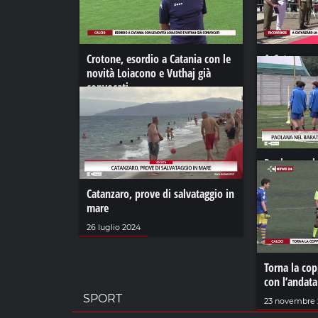
Crotone, esordio a Catania con le
A Catanzaro 
novità Loiacono e Vuthaj già
Festa della 
convocati
02 giugno 20
01 settembre 2023
Paolana nel 
presenta le 
Catanzaro, prove di salvataggio in
20 dicembre 
mare
26 luglio 2024
Torna la copp
con l’andata
SPORT
23 novembre 