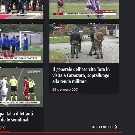
la cerimonia per la
Il calciomercato dei Dilettanti
Repubblica
regala ancora sorprese
23
24 luglio 2023
baratro: Perrotta
Il generale dell'esercito Tota in
dimissioni
visita a Catanzaro, sopralluogo
alla tenda militare
2023
26 gennaio 2021
a italia dilettanti
 delle semifinali
TUTTI I VIDEO
2021