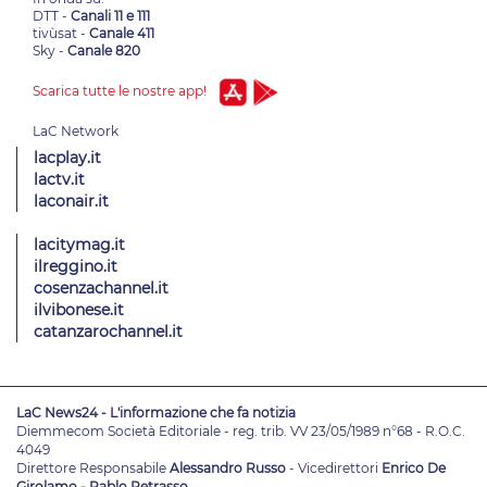
DTT -
Canali 11 e 111
tivùsat -
Canale 411
Sky -
Canale 820
Scarica tutte le nostre app!
lacplay.it
lactv.it
laconair.it
lacitymag.it
ilreggino.it
cosenzachannel.it
ilvibonese.it
catanzarochannel.it
LaC News24 - L'informazione che fa notizia
Diemmecom Società Editoriale - reg. trib. VV 23/05/1989 n°68 - R.O.C.
4049
Direttore Responsabile
Alessandro Russo
- Vicedirettori
Enrico De
Girolamo - Pablo Petrasso