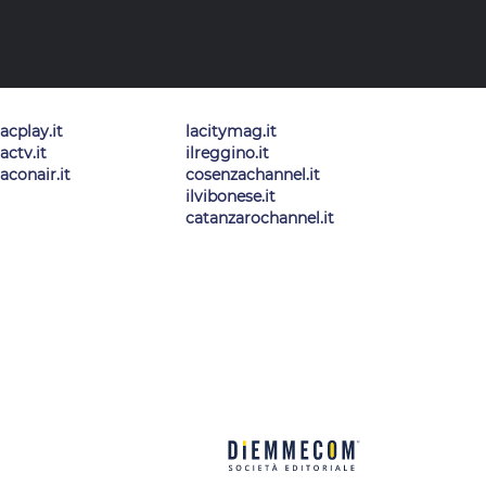
lacplay.it
lacitymag.it
lactv.it
ilreggino.it
laconair.it
cosenzachannel.it
ilvibonese.it
catanzarochannel.it