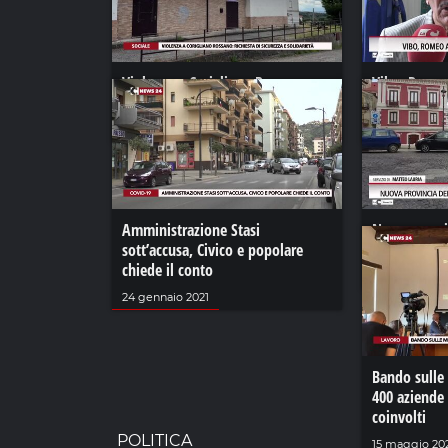
Violenza a Corigliano Rossano:
Vibo, Romeo
richiesta di sicurezza e solidarietà
"Investite q
17 giugno 2023
09 ottobre 20
Amministrazione Stasi
Nuova provin
sott’accusa, Civico e popolare
il dibattito
chiede il conto
28 settembre
24 gennaio 2021
Bando sulle
400 aziende 
coinvolti
POLITICA
15 maggio 20