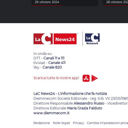
29 ottobre 2024
28 ottobre 20
In onda su:
DTT -
Canali 11 e 111
tivùsat -
Canale 411
Sky -
Canale 820
Scarica tutte le nostre app!
LaC News24 - L'informazione che fa notizia
Diemmecom Società Editoriale - reg. trib. VV 23/05/198
Direttore Responsabile
Alessandro Russo
- Vicedirettor
Direttore Editoriale
Maria Grazia Falduto
www.diemmecom.it
Redazione
Note legali
Privacy
Cambia impostazioni priv