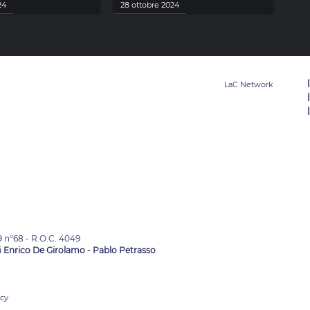
24
28 ottobre 2024
9 n°68 - R.O.C. 4049
i
Enrico De Girolamo - Pablo Petrasso
acy