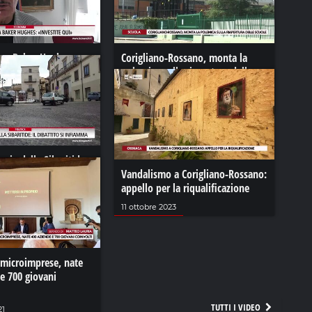
 a Baker Hughes:
Corigliano-Rossano, monta la
ui"
polemica sulla riapertura delle
scuole
24
15 gennaio 2021
cia della Sibaritide:
 si infiamma
Vandalismo a Corigliano-Rossano:
appello per la riqualificazione
 2024
11 ottobre 2023
 microimprese, nate
e 700 giovani
TUTTI I VIDEO
21