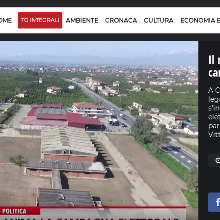
OME
TG INTEGRALI
AMBIENTE
CRONACA
CULTURA
ECONOMIA 
Il
ca
A C
leg
s’i
ele
par
Vit