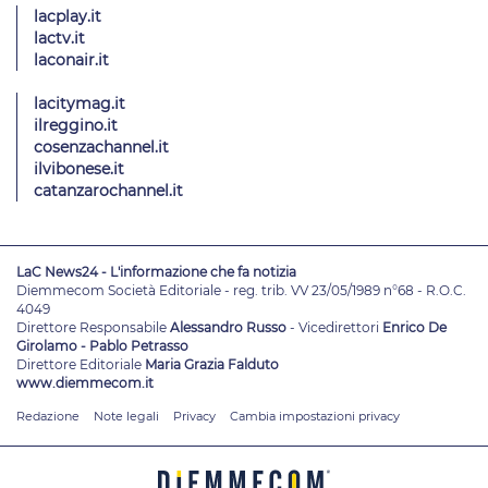
lacplay.it
lactv.it
laconair.it
lacitymag.it
ilreggino.it
cosenzachannel.it
ilvibonese.it
catanzarochannel.it
LaC News24 - L'informazione che fa notizia
Diemmecom Società Editoriale - reg. trib. VV 23/05/1989 n°68 - R.O.C.
4049
Direttore Responsabile
Alessandro Russo
- Vicedirettori
Enrico De
Girolamo - Pablo Petrasso
Direttore Editoriale
Maria Grazia Falduto
www.diemmecom.it
Redazione
Note legali
Privacy
Cambia impostazioni privacy