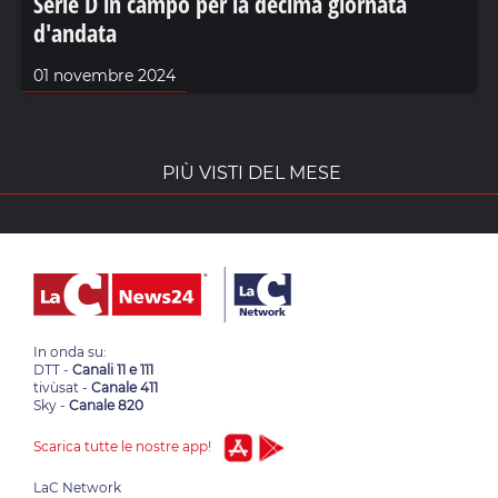
Serie D in campo per la decima giornata
d'andata
01 novembre 2024
PIÙ VISTI DEL MESE
In onda su:
DTT -
Canali 11 e 111
tivùsat -
Canale 411
Sky -
Canale 820
Scarica tutte le nostre app!