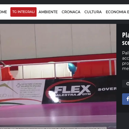
OME
TG INTEGRALI
AMBIENTE
CRONACA
CULTURA
ECONOMIA 
Pl
sc
Pal
acc
pro
mer