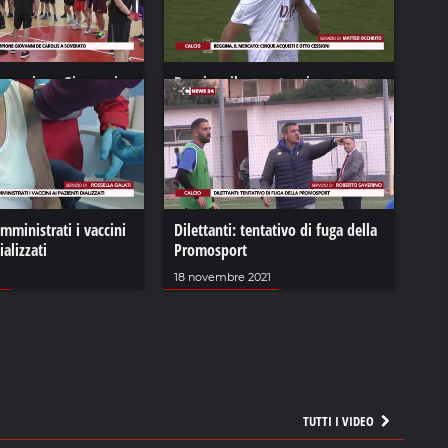
l campione Giovanni
Reggina, il mercato: cinque
 Soverato
acquisti e otto cessioni
22
01 febbraio 2022
mministrati i vaccini
Dilettanti: tentativo di fuga della
ializzati
Promosport
1
18 novembre 2021
TUTTI I VIDEO