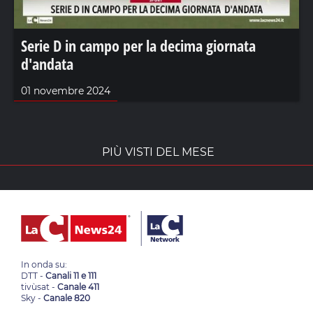
Serie D in campo per la decima giornata
d'andata
01 novembre 2024
PIÙ VISTI DEL MESE
In onda su:
DTT -
Canali 11 e 111
tivùsat -
Canale 411
Sky -
Canale 820