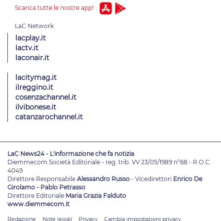
Scarica tutte le nostre app!
lacplay.it
lactv.it
laconair.it
lacitymag.it
ilreggino.it
cosenzachannel.it
ilvibonese.it
catanzarochannel.it
LaC News24 - L'informazione che fa notizia
Diemmecom Società Editoriale - reg. trib. VV 23/05/1989 n°68 - R.O.C.
4049
Direttore Responsabile
Alessandro Russo
- Vicedirettori
Enrico De
Girolamo - Pablo Petrasso
Direttore Editoriale
Maria Grazia Falduto
www.diemmecom.it
Redazione
Note legali
Privacy
Cambia impostazioni privacy