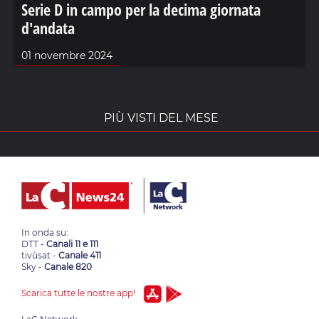
Serie D in campo per la decima giornata
d'andata
01 novembre 2024
PIÙ VISTI DEL MESE
In onda su:
DTT -
Canali 11 e 111
tivùsat -
Canale 411
Sky -
Canale 820
Scarica tutte le nostre app!