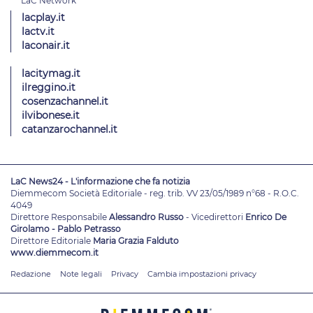
lacplay.it
lactv.it
laconair.it
lacitymag.it
ilreggino.it
cosenzachannel.it
ilvibonese.it
catanzarochannel.it
LaC News24 - L'informazione che fa notizia
Diemmecom Società Editoriale - reg. trib. VV 23/05/1989 n°68 - R.O.C.
4049
Direttore Responsabile
Alessandro Russo
- Vicedirettori
Enrico De
Girolamo - Pablo Petrasso
Direttore Editoriale
Maria Grazia Falduto
www.diemmecom.it
Redazione
Note legali
Privacy
Cambia impostazioni privacy