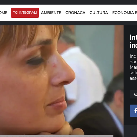
OME
TG INTEGRALI
AMBIENTE
CRONACA
CULTURA
ECONOMIA 
In
in
Ind
dan
Mar
sol
ass