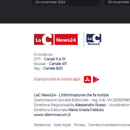
04 novembre 2024
02 novembre
In onda su:
DTT -
Canali 11 e 111
tivùsat -
Canale 411
Sky -
Canale 820
Scarica tutte le nostre app!
LaC News24 - L'informazione che fa notizia
Diemmecom Società Editoriale - reg. trib. VV 23/05/198
Direttore Responsabile
Alessandro Russo
- Vicedirettor
Direttore Editoriale
Maria Grazia Falduto
www.diemmecom.it
Redazione
Note legali
Privacy
Cambia impostazioni priv