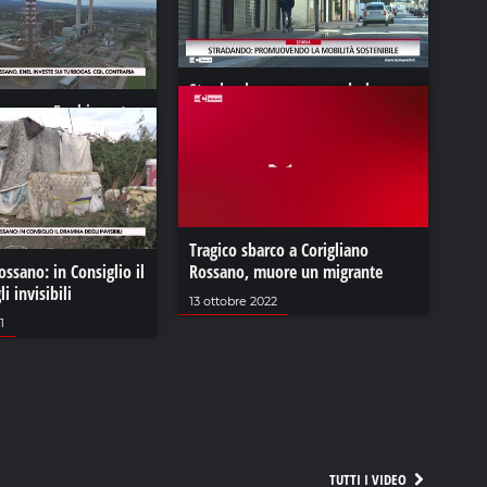
Stradando, promuovendo la
ossano, Enel investe
mobilità sostenibile
. Cgil contraria
09 giugno 2024
Tragico sbarco a Corigliano
ossano: in Consiglio il
Rossano, muore un migrante
 invisibili
13 ottobre 2022
1
TUTTI I VIDEO