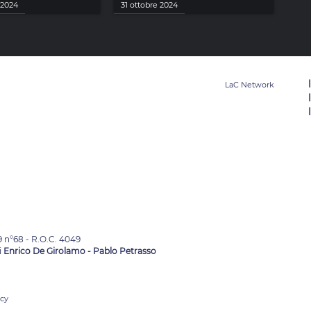
 2024
31 ottobre 2024
9 n°68 - R.O.C. 4049
i
Enrico De Girolamo - Pablo Petrasso
acy