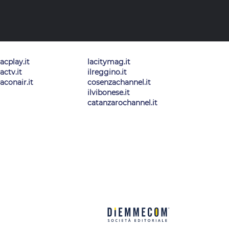
lacplay.it
lacitymag.it
lactv.it
ilreggino.it
laconair.it
cosenzachannel.it
ilvibonese.it
catanzarochannel.it