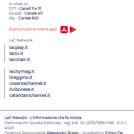
In onda su:
DTT -
Canali 11 e 111
tivùsat -
Canale 411
Sky -
Canale 820
Scarica tutte le nostre app!
lacplay.it
lactv.it
laconair.it
lacitymag.it
ilreggino.it
cosenzachannel.it
ilvibonese.it
catanzarochannel.it
LaC News24 - L'informazione che fa notizia
Diemmecom Società Editoriale - reg. trib. VV 23/05/1989 n°68 - R.O.C.
4049
Direttore Responsabile
Alessandro Russo
- Vicedirettori
Enrico De