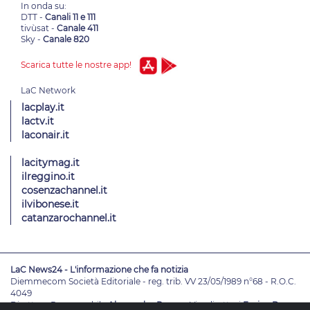
In onda su:
DTT -
Canali 11 e 111
tivùsat -
Canale 411
Sky -
Canale 820
Scarica tutte le nostre app!
lacplay.it
lactv.it
laconair.it
lacitymag.it
ilreggino.it
cosenzachannel.it
ilvibonese.it
catanzarochannel.it
LaC News24 - L'informazione che fa notizia
Diemmecom Società Editoriale - reg. trib. VV 23/05/1989 n°68 - R.O.C.
4049
Direttore Responsabile
Alessandro Russo
- Vicedirettori
Enrico De