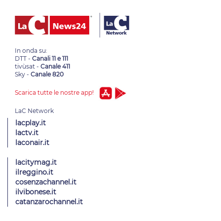
In onda su:
DTT -
Canali 11 e 111
tivùsat -
Canale 411
Sky -
Canale 820
Scarica tutte le nostre app!
lacplay.it
lactv.it
laconair.it
lacitymag.it
ilreggino.it
cosenzachannel.it
ilvibonese.it
catanzarochannel.it