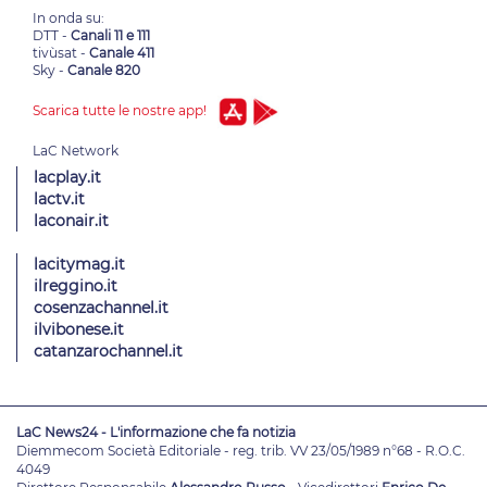
In onda su:
DTT -
Canali 11 e 111
tivùsat -
Canale 411
Sky -
Canale 820
Scarica tutte le nostre app!
lacplay.it
lactv.it
laconair.it
lacitymag.it
ilreggino.it
cosenzachannel.it
ilvibonese.it
catanzarochannel.it
LaC News24 - L'informazione che fa notizia
Diemmecom Società Editoriale - reg. trib. VV 23/05/1989 n°68 - R.O.C.
4049