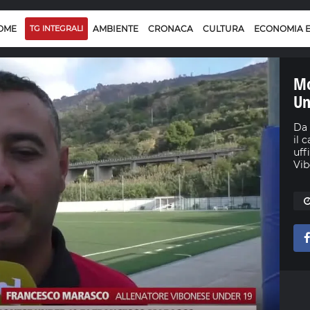
OME
TG INTEGRALI
AMBIENTE
CRONACA
CULTURA
ECONOMIA 
Mo
Un
Da 
il 
uffi
Vib