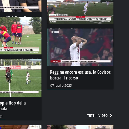
e ufficializza il nuovo
ortivo
Eccellenza alla sosta con tanti
23
verdetti da definire
19 marzo 2024
ntegra i nuovi acquisti
io
Reggina ancora esclusa, la Covisoc
024
boccia il ricorso
07 luglio 2023
top e flop della
nata
TUTTI I VIDEO
21