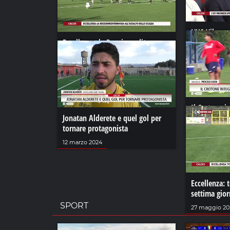
L’US Vibones
Eccellenza, la Reggiomediterranea
direttore sp
all’assalto dello Scalea
23 giugno 20
15 ottobre 2022
Il Crotone i
Jonatan Alderete e quel gol per
per il rilanc
tornare protagonista
06 febbraio 2
12 marzo 2024
Eccellenza: 
settima gior
SPORT
27 maggio 20