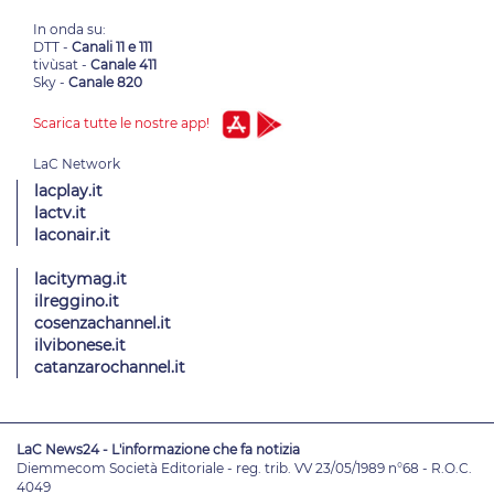
In onda su:
DTT -
Canali 11 e 111
tivùsat -
Canale 411
Sky -
Canale 820
Scarica tutte le nostre app!
lacplay.it
lactv.it
laconair.it
lacitymag.it
ilreggino.it
cosenzachannel.it
ilvibonese.it
catanzarochannel.it
LaC News24 - L'informazione che fa notizia
Diemmecom Società Editoriale - reg. trib. VV 23/05/1989 n°68 - R.O.C.
4049