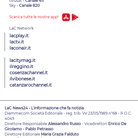
tivùsat -
Canale 411
Sky -
Canale 820
Scarica tutte le nostre app!
lacplay.it
lactv.it
laconair.it
lacitymag.it
ilreggino.it
cosenzachannel.it
ilvibonese.it
catanzarochannel.it
LaC News24 - L'informazione che fa notizia
Diemmecom Società Editoriale - reg. trib. VV 23/05/1989 n°68 - R.O.C.
4049
Direttore Responsabile
Alessandro Russo
- Vicedirettori
Enrico De
Girolamo - Pablo Petrasso
Direttore Editoriale
Maria Grazia Falduto