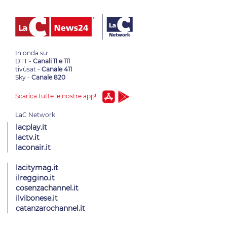
In onda su:
DTT -
Canali 11 e 111
tivùsat -
Canale 411
Sky -
Canale 820
Scarica tutte le nostre app!
lacplay.it
lactv.it
laconair.it
lacitymag.it
ilreggino.it
cosenzachannel.it
ilvibonese.it
catanzarochannel.it