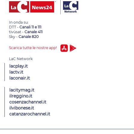
In onda su:
DTT -
Canali 11 e 111
tivùsat -
Canale 411
Sky -
Canale 820
Scarica tutte le nostre app!
lacplay.it
lactv.it
laconair.it
lacitymag.it
ilreggino.it
cosenzachannel.it
ilvibonese.it
catanzarochannel.it