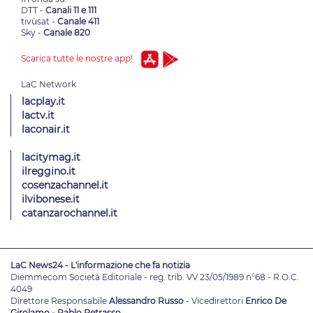
DTT -
Canali 11 e 111
tivùsat -
Canale 411
Sky -
Canale 820
Scarica tutte le nostre app!
lacplay.it
lactv.it
laconair.it
lacitymag.it
ilreggino.it
cosenzachannel.it
ilvibonese.it
catanzarochannel.it
LaC News24 - L'informazione che fa notizia
Diemmecom Società Editoriale - reg. trib. VV 23/05/1989 n°68 - R.O.C.
4049
Direttore Responsabile
Alessandro Russo
- Vicedirettori
Enrico De
Girolamo - Pablo Petrasso