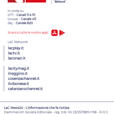
In onda su:
DTT -
Canali 11 e 111
tivùsat -
Canale 411
Sky -
Canale 820
Scarica tutte le nostre app!
lacplay.it
lactv.it
laconair.it
lacitymag.it
ilreggino.it
cosenzachannel.it
ilvibonese.it
catanzarochannel.it
LaC News24 - L'informazione che fa notizia
Diemmecom Società Editoriale - reg. trib. VV 23/05/1989 n°68 - R.O.C.