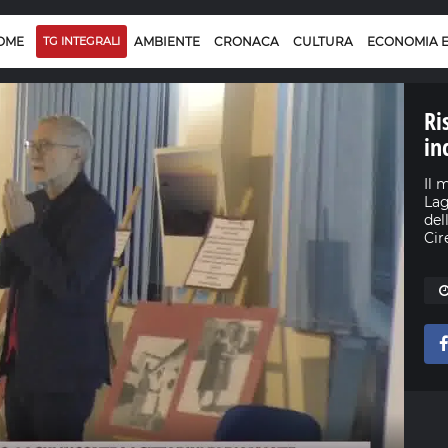
OME
TG INTEGRALI
AMBIENTE
CRONACA
CULTURA
ECONOMIA 
Ri
in
Il 
Lag
del
Cir