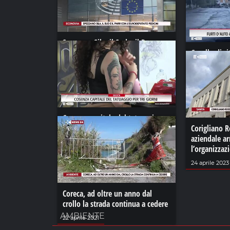
Spezzano Sila, il Sud e il Pnrr con
l’eurodeputato Pedicini
Cavallo di r
in via degli
21 novembre 2021
17 ottobre 20
Cosenza capitale del tatuaggio per
tre giorni
Corigliano R
aziendale a
25 maggio 2024
l’organizzaz
24 aprile 2023
Coreca, ad oltre un anno dal
crollo la strada continua a cedere
AMBIENTE
22 aprile 2021