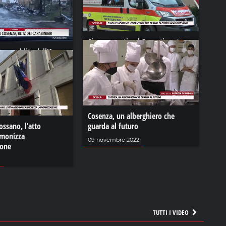
Cinque morti nel Cosentino, tre
itorno, blitz dell’Arma
erano di Corigliano-Rossano
 Stadi a Cosenza
02 aprile 2021
24
Cosenza, un alberghiero che
ossano, l’atto
guarda al futuro
rmonizza
09 novembre 2022
ione
TUTTI I VIDEO